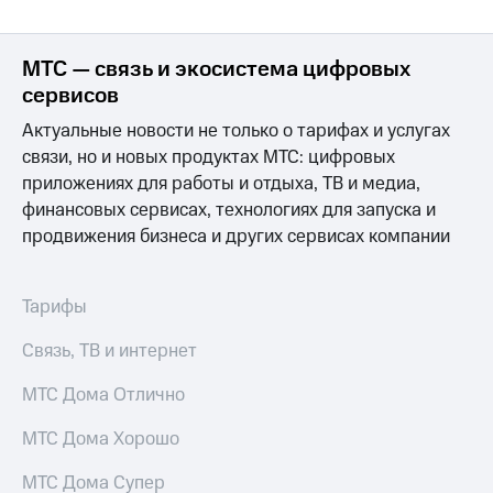
Раскрытие
информации
Информация
МТС — связь и экосистема цифровых
акционерам
Документы
сервисов
ПАО
"МТС"
Актуальные новости не только о тарифах и услугах
Собрания
связи, но и новых продуктах МТС: цифровых
акционеров
приложениях для работы и отдыха, ТВ и медиа,
Личный
финансовых сервисах, технологиях для запуска и
кабинет
акционера
продвижения бизнеса и других сервисах компании
Акционерный
капитал
Контроль
Тарифы
и
аудит
Связь, ТВ и интернет
Рынок
акций
МТС Дома Отлично
Описание
МТС Дома Хорошо
Программа
приобретения
МТС Дома Супер
Порядок