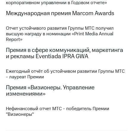
корпоративном управлении в Годовом отчете»
МТС
Международная премия Marcom Awards
о технологиях
Достижения
Отчет устойчивого развития Группы МТС получил
высшую награду в номинации «Print Media Annual
Интервью
Report»
Премия в сфере коммуникаций, маркетинга
Финансовая
отчетность
и рекламы Eventiada IPRA GWA
Контакты
Ежегодный отчёт об устойчивом развитии Группы МТС
- лауреат Премии
Новости
в
Премия «Визионеры. Управление
регионе
изменениями»
м и акционерам
Корпоративное
Нефинансовый отчет МТС - победитель Премии
управление
"Визионеры"
Корпоративный
секретарь