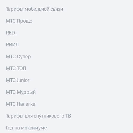
выкупа
Тарифы мобильной связи
акций
Дивиденды
Рынок
МТС Проще
облигаций
RED
Описание
Еврооблигации-2023
РИИЛ
Уведомление
о
МТС Супер
погашении
именных
МТС ТОП
облигаций
Другое
МТС Junior
Регистратор
МТС Мудрый
Реквизиты
Контакты
МТС Налегке
йчивое развитие
и деловая этика
Тарифы для спутникового ТВ
На главную
Год на максимуме