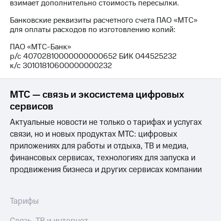
взимает дополнительно стоимость пересылки.
выкупа
акций
Банковские реквизиты расчетного счета ПАО «МТС»
Дивиденды
для оплаты расходов по изготовлению копий:
Рынок
облигаций
ПАО «МТС-Банк»
р/с 40702810000000000652 БИК 044525232
Описание
к/с 30101810600000000232
Еврооблигации-2023
Уведомление
о
МТС — связь и экосистема цифровых
погашении
сервисов
именных
облигаций
Актуальные новости не только о тарифах и услугах
Другое
связи, но и новых продуктах МТС: цифровых
приложениях для работы и отдыха, ТВ и медиа,
Регистратор
Реквизиты
финансовых сервисах, технологиях для запуска и
Контакты
продвижения бизнеса и других сервисах компании
йчивое развитие
и деловая этика
На главную
Тарифы
Связь, ТВ и интернет