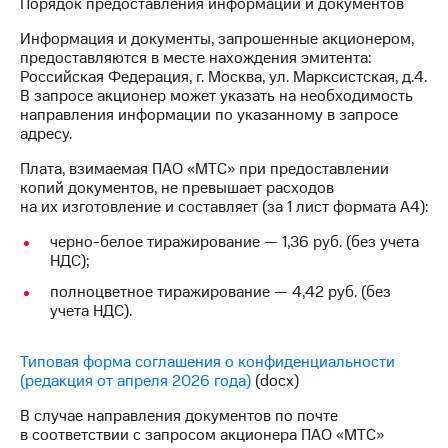
Порядок предоставления информации и документов
Раскрытие
информации
Информация и документы, запрошенные акционером,
Информация
предоставляются в месте нахождения эмитента:
акционерам
Российская Федерация, г. Москва, ул. Марксистская, д.4.
Документы
В запросе акционер может указать на необходимость
ПАО
направления информации по указанному в запросе
"МТС"
адресу.
Собрания
акционеров
Плата, взимаемая ПАО «МТС» при предоставлении
Личный
копий документов, не превышает расходов
кабинет
на их изготовление и составляет (за 1 лист формата А4):
акционера
Акционерный
черно-белое тиражирование — 1,36 руб. (без учета
капитал
НДС);
Контроль
и
полноцветное тиражирование — 4,42 руб. (без
аудит
учета НДС).
Рынок
акций
Типовая форма соглашения о конфиденциальности
(редакция от апреля 2026 года)
(docx)
Описание
Программа
В случае направления документов по почте
приобретения
в соответствии с запросом акционера ПАО «МТС»
Порядок