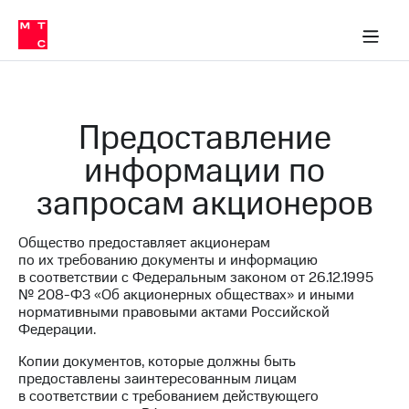
О
сторам и акционерам
Комплаенс и деловая этика
Устойчивое развитие
Медиа-центр
О МТС
О МТС
На главную
компании
О
компании
Стратегия
Стратегия
Карьера
Предоставление
в МТС
Карьера
в МТС
информации по
Пресс-
релизы
История
запросам акционеров
компании
МТС
о технологиях
Руководство
Общество предоставляет акционерам
региона
по их требованию документы и информацию
в соответствии с Федеральным законом от 26.12.1995
Правовая
№ 208-ФЗ «Об акционерных обществах» и иными
информация
нормативными правовыми актами Российской
Федерации.
Контакты
Копии документов, которые должны быть
Медиа-центр
предоставлены заинтересованным лицам
Пресс-
в соответствии с требованием действующего
релизы