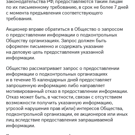
законодательства РФ, предоставляются таким лицам
по их письменному требованию, в срок не более 7 дней
МТС
с момента предъявления соответствующего
о технологиях
требования.
Достижения
Акционер вправе обратиться в Общество о запросом
о предоставлении информации о подконтрольных
Интервью
Обществу организациях. Запрос должен быть
оформлен письменно и содержать указание
Финансовая
на деловую цель предоставления указанной
отчетность
информации.
Контакты
Общество рассматривает запрос о предоставлении
информации о подконтрольных организациях
Новости
и в течение 15 календарных дней предоставляет
в
запрошенную информацию либо направляет
регионе
мотивированный отказ в предоставлении информации.
Отказ может быть, в частности, связан с отсутствием
м и акционерам
возможности получить указанную информацию,
Корпоративное
угрозой нарушения прав и(или) интересов Общества,
управление
подконтрольной организации, ее акционеров или иных
лиц вследствие предоставления запрашиваемой
Корпоративный
информации.
секретарь