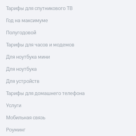
Пополнить
Тарифы для спутникового ТВ
номер
другого
Год на максимуме
оператора
Полугодовой
Оплата
интернета
Тарифы для часов и модемов
и
ТВ
Для ноутбука мини
Переводы
с
Для ноутбука
телефона
на карту
Для устройств
МТС Pay
Тарифы для домашнего телефона
Оплата
Услуги
по QR-
коду
Мобильная связь
за границей
Роуминг
тернет-магазин