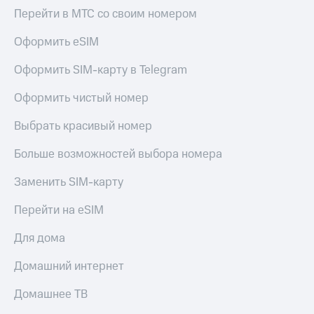
Смартфоны
Перейти в МТС со своим номером
Наушники
Оформить eSIM
и
колонки
Оформить SIM-карту в Telegram
Умные
Оформить чистый номер
часы
и
трекеры
Выбрать красивый номер
Умный
Больше возможностей выбора номера
дом
Заменить SIM-карту
Планшеты
Перейти на eSIM
Акции
и
Для дома
скидки
Домашний интернет
Все
товары
Домашнее ТВ