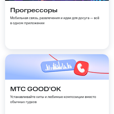
Live
и не
только
Прогрессоры
Гудок
Безопасность
Мобильная связь, развлечения и идеи для досуга — всё
Мой
в одном приложении
МТС
Финансы
Все
Детям
приложения
и родителям
Инвестиции
Здоровье
и фитнес
Получайте
доход
Приложения
онлайн
от МТС
Страхование
Акции
Покупка
МТС GOOD'OK
полисов
Приложения
онлайн
КИОН
Устанавливайте хиты и любимые композиции вместо
Скидка 30%
обычных гудков
на связь
КИОН
Музыка
С картой