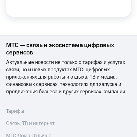
МТС
КИОН
Деньги
Строки
МТС
Накопления
Live
Откладывайте
Гудок
деньги
МТС — связь и экосистема цифровых
и получайте
Мой
доход 15%
сервисов
МТС
Акции
Актуальные новости не только о тарифах и услугах
Условия
Все
пополнения
связи, но и новых продуктах МТС: цифровых
приложения
Финансы
приложениях для работы и отдыха, ТВ и медиа,
Скидка
Инвестиции
финансовых сервисах, технологиях для запуска и
30%
продвижения бизнеса и других сервисах компании
на связь
Получайте
доход
онлайн
Тарифы
Страхование
RED,
Тарифы
РИИЛ
Покупка
и МТС Супер
Связь, ТВ и интернет
полисов
дешевле
онлайн
при оплате
МТС Дома Отлично