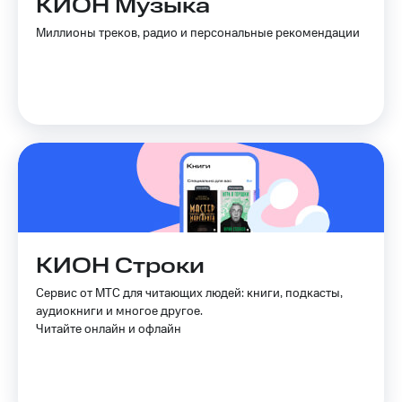
КИОН Музыка
Услуги
149 ₽/
Миллионы треков, радио и персональные рекомендации
мес
Акции
МТС
Домашний
Premium
интернет
Подписка
Домашнее
на гигабайты
ТВ
интернета,
фильмы,
Спутниковое
музыка
ТВ
и многое
другое
Домашний
Семейная
телефон
группа
КИОН Строки
Перейти
Скидка
Сервис от МТС для читающих людей: книги, подкасты,
в МТС
на тарифы,
аудиокниги и многое другое.
со своим
общие
Читайте онлайн и офлайн
номером
подписки
и услуги,
Поддержка
доступ
к геолокации