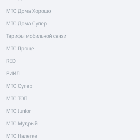
Скидка 30%
с карты
на связь
МТС Деньги
МТС Дома Хорошо
С картой
Обзоры
МТС Дома Супер
МТС
товаров
Деньги
Тарифы мобильной связи
МТС
Скидки
Накопления
до 40%
МТС Проще
на смартфоны
Откладывайте
RED
деньги
при
и получайте
покупке
РИИЛ
доход 15%
со связью
Платежи
МТС
МТС Супер
и
переводы
МТС ТОП
Пополнить
номер
МТС Junior
МТС
МТС Мудрый
Настройки
автоплатежа
МТС Налегке