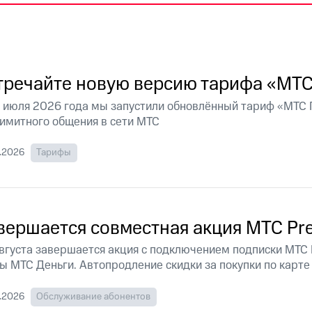
услуги, доступ к геолокации
пасность
Финансы
Детям и родителям
Здоровье и 
ильмы, музыка и многое другое
услуги, доступ к геолокации
ive
Гудок
Мой МТС
Все приложения
тречайте новую версию тарифа «МТ
 июля 2026 года мы запустили обновлённый тариф «МТС 
имитного общения в сети МТС
.2026
Тарифы
 в нашем приложении
ive
Гудок
Мой МТС
Все приложения
Инвестиции
вершается совместная акция МТС Pr
ход 15%
августа завершается акция с подключением подписки МТС
ы МТС Деньги. Автопродление скидки за покупки по карте 
ер МТС
Настройки автоплатежа
Пополнить номер др
 на карту
МТС Pay
Оплата по QR-коду за границей
.2026
Обслуживание абонентов