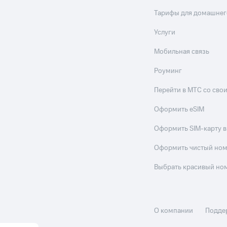
Тарифы для домашнег
Услуги
Мобильная связь
Роуминг
Перейти в МТС со св
Оформить eSIM
Оформить SIM-карту в
Оформить чистый но
Выбрать красивый но
О компании
Подде