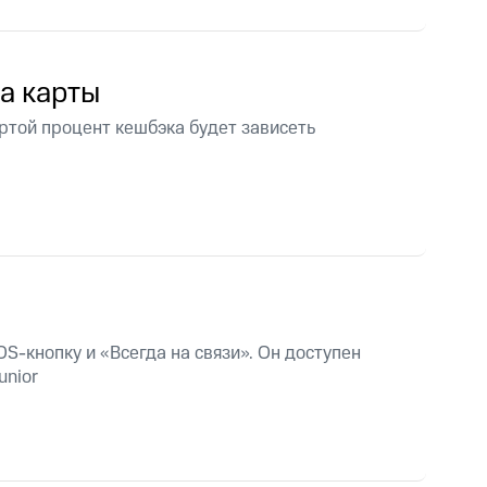
скидки
Все товары
па карты
артой процент кешбэка будет зависеть
S-кнопку и «Всегда на связи». Он доступен
unior