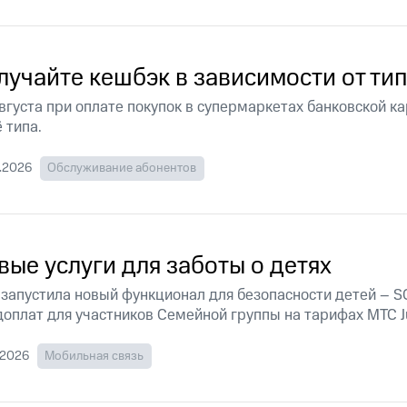
ые часы и трекеры
Умный дом
Планшеты
Акции и 
ход 15%
лучайте кешбэк в зависимости от ти
августа при оплате покупок в супермаркетах банковской к
ё типа.
ле при оплате с карты МТС Деньги
.2026
Обслуживание абонентов
вые услуги для заботы о детях
запустила новый функционал для безопасности детей – SO
доплат для участников Семейной группы на тарифах МТС J
.2026
Мобильная связь