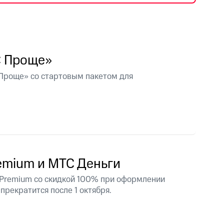
фитнес
Приложения от МТС
Приложения
С Проще»
Финансы
Проще» со стартовым пакетом для
emium и МТС Деньги
 Premium со скидкой 100% при оформлении
прекратится после 1 октября.
угого оператора
Оплата
Интернет-магазин