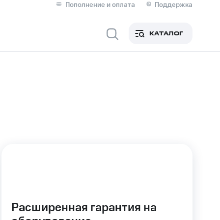
Пополнение и оплата
Поддержка
Скидка 30% на связь
Личные кабинеты
КАТАЛОГ
Мобильная связь
IM-карта для иностранцев
M
Для дома
ерейти в МТС со своим
ой МТС
Сервисы и подписки
Расширенная гарантия на