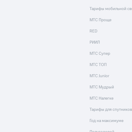
ые часы и трекеры
Умный дом
Планшеты
Акции и 
Тарифы мобильной св
ход 15%
МТС Проще
RED
РИИЛ
ле при оплате с карты МТС Деньги
МТС Супер
МТС ТОП
МТС Junior
МТС Мудрый
МТС Налегке
Тарифы для спутников
Год на максимуме