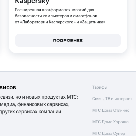
Kaspersky
услуги, доступ к геолокации
Расширенная платформа технологий для
пасность
Финансы
Детям и родителям
Здоровье и 
ильмы, музыка и многое другое
безопасности компьютеров и смартфонов
от «Лаборатории Касперского» и «Защитника»
услуги, доступ к геолокации
ive
Гудок
Мой МТС
Все приложения
ПОДРОБНЕЕ
 в нашем приложении
ive
Гудок
Мой МТС
Все приложения
Инвестиции
рвисов
Тарифы
 связи, но и новых продуктах МТС:
Связь, ТВ и интернет
 медиа, финансовых сервисах,
ход 15%
МТС Дома Отлично
 других сервисах компании
ер МТС
Настройки автоплатежа
Пополнить номер др
МТС Дома Хорошо
 на карту
МТС Pay
Оплата по QR-коду за границей
МТС Дома Супер