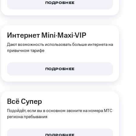
ПОДРОБНЕЕ
фитнес
Приложения от МТС
Приложения
Интернет Mini·Maxi·VIP
Финансы
Дают возможность использовать больше интернета на
привычном тарифе
ПОДРОБНЕЕ
Всё Супер
Подойдёт, если вы в основном звоните на номера МТС
региона пребывания
угого оператора
Оплата
Интернет-магазин
ПОДРОБНЕЕ