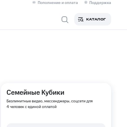
Пополнение и оплата
Поддержка
Скидка 30% на связь
Личные кабинеты
КАТАЛОГ
Мобильная связь
IM-карта для иностранцев
M
Для дома
ерейти в МТС со своим
Семейные Кубики
ой МТС
Сервисы и подписки
Безлимитные видео, мессенджеры, соцсети для
4 человек с единой оплатой