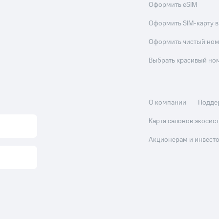
Оформить eSIM
Оформить SIM-карту в
Оформить чистый но
Выбрать красивый но
О компании
Подде
Карта салонов экоси
Акционерам и инвест