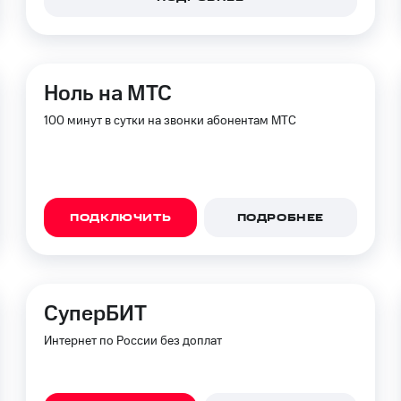
ые часы и трекеры
Умный дом
Планшеты
Акции и 
ход 15%
Ноль на МТС
100 минут в сутки на звонки абонентам МТС
ле при оплате с карты МТС Деньги
ПОДКЛЮЧИТЬ
ПОДРОБНЕЕ
СуперБИТ
Интернет по России без доплат