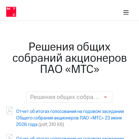
О
сторам и акционерам
Комплаенс и деловая этика
Устойчивое развитие
Медиа-центр
О МТС
О МТС
На главную
компании
О
компании
Стратегия
Стратегия
Карьера
Решения общих
в МТС
Карьера
в МТС
собраний акционеров
Пресс-
релизы
История
ПАО «МТС»
компании
МТС
о технологиях
Руководство
региона
Правовая
Решения общих собраний акционеров ПАО «МТС»
информация
Отчет об итогах голосования на годовом заседании
Контакты
Общего собрания акционеров ПАО «МТС» 23 июня
2026 года
(pdf, 310 Кб)
Медиа-центр
Пресс-
релизы
Отчет об итогах голосования на годовом заседании