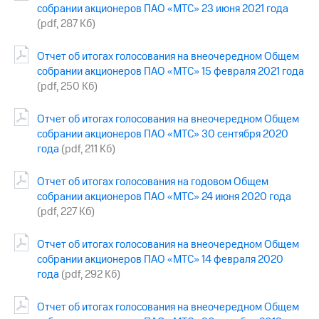
Раскрытие
собрании акционеров ПАО «МТС» 23 июня 2021 года
информации
(pdf, 287 Кб)
Информация
акционерам
Отчет об итогах голосования на внеочередном Общем
Документы
ПАО
собрании акционеров ПАО «МТС» 15 февраля 2021 года
"МТС"
(pdf, 250 Кб)
Собрания
акционеров
Отчет об итогах голосования на внеочередном Общем
Личный
собрании акционеров ПАО «МТС» 30 сентября 2020
кабинет
года
(pdf, 211 Кб)
акционера
Акционерный
капитал
Отчет об итогах голосования на годовом Общем
Контроль
собрании акционеров ПАО «МТС» 24 июня 2020 года
и
(pdf, 227 Кб)
аудит
Рынок
Отчет об итогах голосования на внеочередном Общем
акций
собрании акционеров ПАО «МТС» 14 февраля 2020
Описание
года
(pdf, 292 Кб)
Программа
приобретения
Отчет об итогах голосования на внеочередном Общем
Порядок