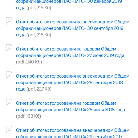
собрании акционеров ПАО «МТС» 30 декабря 2019
выкупа
года
(pdf, 215 Кб)
акций
Дивиденды
Рынок
Отчет об итогах голосования на внеочередном Общем
облигаций
собрании акционеров ПАО «МТС» 30 сентября 2019
года
(pdf, 218 Кб)
Описание
Еврооблигации-2023
Отчет об итогах голосования на годовом Общем
Уведомление
собрании акционеров ПАО «МТС» 27 июня 2019 года
о
(pdf, 240 Кб)
погашении
именных
облигаций
Отчет об итогах голосования на внеочередном Общем
Другое
собрании акционеров ПАО «МТС» 28 сентября 2018
года
(pdf, 227 Кб)
Регистратор
Реквизиты
Контакты
Отчет об итогах голосования на годовом Общем
йчивое развитие
собрании акционеров ПАО «МТС» 28 июня 2018 года
и деловая этика
(pdf, 163 Кб)
На главную
Отчет об итогах голосования на внеочередном Общем
собрании акционеров ПАО «МТС» 29 сентября 2017