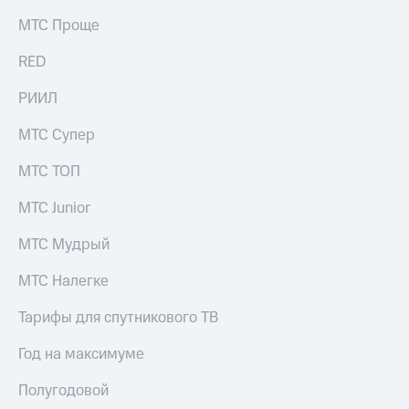
Раскрытие
информации
МТС Проще
Информация
акционерам
RED
Документы
ПАО
РИИЛ
"МТС"
Собрания
МТС Супер
акционеров
Личный
МТС ТОП
кабинет
акционера
МТС Junior
Акционерный
капитал
МТС Мудрый
Контроль
и
МТС Налегке
аудит
Рынок
акций
Тарифы для спутникового ТВ
Описание
Год на максимуме
Программа
приобретения
Полугодовой
Порядок