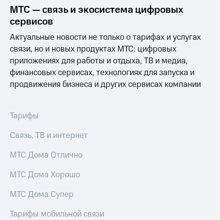
МТС — связь и экосистема цифровых
МТС
сервисов
о технологиях
Актуальные новости не только о тарифах и услугах
Достижения
связи, но и новых продуктах МТС: цифровых
приложениях для работы и отдыха, ТВ и медиа,
Интервью
финансовых сервисах, технологиях для запуска и
Финансовая
продвижения бизнеса и других сервисах компании
отчетность
Контакты
Тарифы
Новости
Связь, ТВ и интернет
в
регионе
МТС Дома Отлично
м и акционерам
МТС Дома Хорошо
Корпоративное
управление
МТС Дома Супер
Корпоративный
секретарь
Тарифы мобильной связи