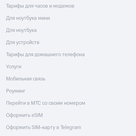
выкупа
Тарифы для часов и модемов
акций
Дивиденды
Для ноутбука мини
Рынок
облигаций
Для ноутбука
Описание
Для устройств
Еврооблигации-2023
Уведомление
Тарифы для домашнего телефона
о
погашении
Услуги
именных
облигаций
Мобильная связь
Другое
Регистратор
Роуминг
Реквизиты
Контакты
Перейти в МТС со своим номером
йчивое развитие
и деловая этика
Оформить eSIM
На главную
Оформить SIM-карту в Telegram