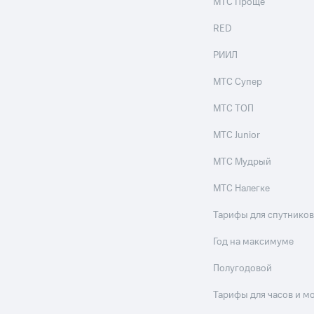
МТС Проще
RED
РИИЛ
МТС Супер
МТС ТОП
МТС Junior
МТС Мудрый
МТС Налегке
Тарифы для спутников
Год на максимуме
Полугодовой
Тарифы для часов и м