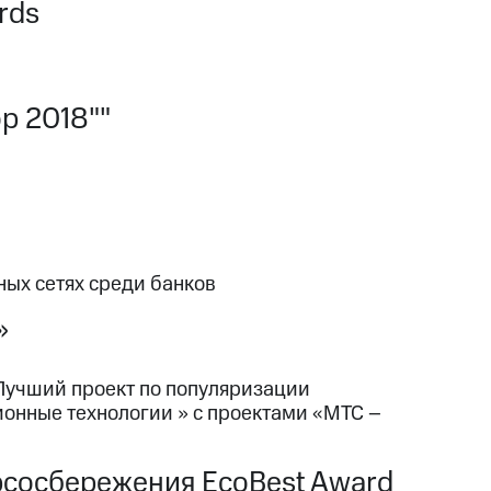
rds
р 2018""
ных сетях среди банков
»
Лучший проект по популяризации
онные технологии » с проектами «МТС –
урсосбережения EcoBest Award