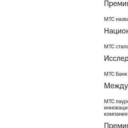
Премия
МТС назва
Национ
МТС стал
Иссле
МТС Банк
Между
МТС лаур
инноваци
компания 
Премия