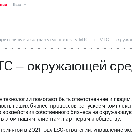
ании
Еще
ТС
Пресс-релизы
МТС о технологиях
ТС
История компании
Руководство региона
Правова
стижения
Интервью
Финансовая отчетность
Конта
орительные и социальные проекты МТС
МТС – окружа
тивный секретарь
Раскрытие информации
Информа
ный кабинет акционера
Акционерный капитал
Конт
Порядок выкупа акций
Дивиденды
Рынок облигаци
ТС – окружающей сре
 погашении именных облигаций
Другое
Регистрато
 технологии помогают быть ответственнее и людям,
ность наших бизнес-процессов: запускаем комплекс
 воздействия собственного бизнеса на окружающую
в этом нашим клиентам, партнерам и обществу.
принятой в 2021 году ESG-стратегии, управление э