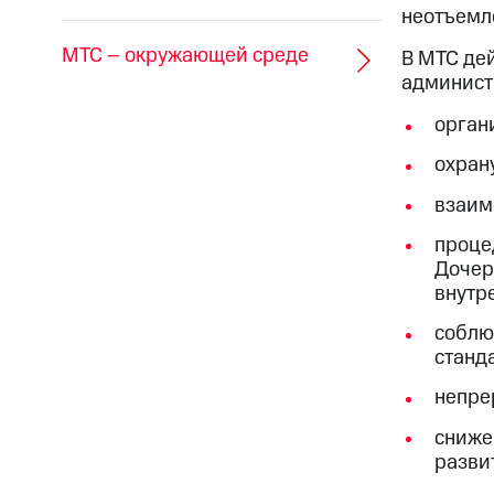
неотъемл
МТС – окружающей среде
В МТС де
администр
орган
охран
взаим
проце
Дочер
внутр
соблю
станд
непре
сниже
разви