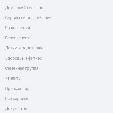
МТС
КИОН
Домашний телефон
Деньги
Строки
МТС
Сервисы и развлечения
Накопления
Live
Откладывайте
Развлечения
Гудок
деньги
и получайте
Безопасность
Мой
доход 15%
МТС
Акции
Детям и родителям
Условия
Все
пополнения
приложения
Здоровье и фитнес
Финансы
Скидка
Инвестиции
Семейная группа
30%
на связь
Получайте
Утилиты
доход
онлайн
Тарифы
Приложения
Страхование
RED,
РИИЛ
Все сервисы
Покупка
и МТС Супер
полисов
дешевле
Документы
онлайн
при оплате