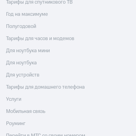
висы и подписки
Тарифы для спутникового ТВ
Сертификаты
МТС
безопасности
Premium
Год на максимуме
Всё
Подписка
под
Полугодовой
на гигабайты
рукой
интернета,
Тарифы для часов и модемов
в Мой МТС
фильмы,
музыка
Для ноутбука мини
Посмотрите,
и многое
что
другое
Для ноутбука
полезного
Семейная
есть
группа
в нашем
Для устройств
приложении
Скидка
Тарифы для домашнего телефона
на тарифы,
КИОН
общие
подписки
Услуги
КИОН
и услуги,
Музыка
доступ
Мобильная связь
к геолокации
КИОН
Кино,
Роуминг
Строки
музыка,
книги
Перейти в МТС со своим номером