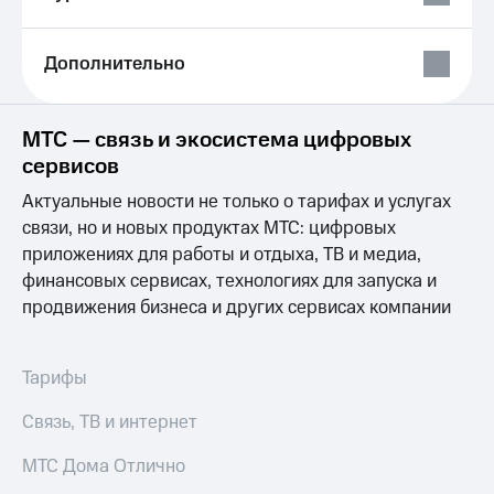
Выбрать
ТВ и телефон
красивый
для дома
номер
Дополнительно
Услуги
Заменить
SIM-
Личный
карту
кабинет
МТС — связь и экосистема цифровых
интернета
сервисов
Перейти
и
на
ТВ
Актуальные новости не только о тарифах и услугах
eSIM
Личный
связи, но и новых продуктах МТС: цифровых
кабинет
приложениях для работы и отдыха, ТВ и медиа,
Для дома
спутникового
Выберите
ТВ
финансовых сервисах, технологиях для запуска и
и подключите
Скачать
продвижения бизнеса и других сервисах компании
ТВ
приложение
с выгодным
Мой
тарифом
МТС
Тарифы
Акции
Тарифы
Связь, ТВ и интернет
Интернет,
ТВ и телефон
Видеонаблюдение
МТС Дома Отлично
для дома
для дома