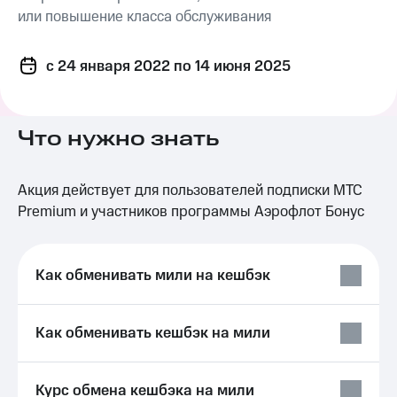
на связь
или повышение класса обслуживания
Роуминг
Тарифы
c 24 января 2022
RED,
по 14 июня 2025
Семейная
РИИЛ
группа
и МТС
Супер
Заказать
дешевле
Что нужно знать
SIM-
при
карту
оплате
с карты
Акция действует для пользователей подписки МТС
Оформить
МТС
Premium и участников программы Аэрофлот Бонус
eSIM
Деньги
SIM-
Выберите
карта
и подключите
Как обменивать мили на кешбэк
для
ТВ
иностранцев
с выгодным
тарифом
Как обменивать кешбэк на мили
Оформить
чистый
Тарифы
номер
Интернет,
Курс обмена кешбэка на мили