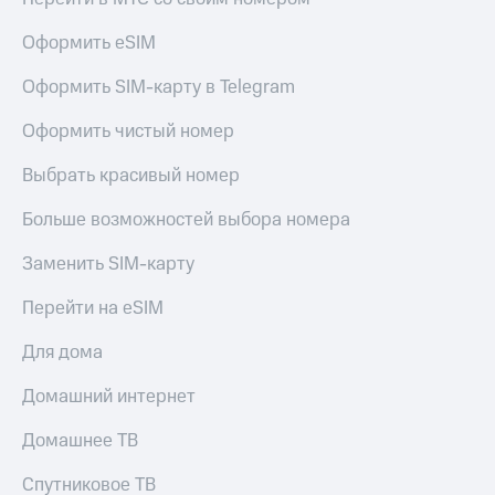
Live
и не
только
Оформить eSIM
Гудок
Безопасность
Оформить SIM-карту в Telegram
Мой
МТС
Финансы
Оформить чистый номер
Все
Детям
приложения
Выбрать красивый номер
и родителям
Инвестиции
Больше возможностей выбора номера
Здоровье
и фитнес
Получайте
Заменить SIM-карту
доход
Приложения
онлайн
от МТС
Перейти на eSIM
Страхование
Акции
Для дома
Покупка
полисов
Приложения
Домашний интернет
онлайн
КИОН
Скидка 30%
Домашнее ТВ
на связь
КИОН
Музыка
Спутниковое ТВ
С картой