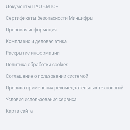
Скидка 30%
с карты
Документы ПАО «МТС»
на связь
МТС Деньги
Сертификаты безопасности Минцифры
С картой
Обзоры
МТС
товаров
Правовая информация
Деньги
МТС
Скидки
Комплаенс и деловая этика
Накопления
до 40%
на смартфоны
Откладывайте
Раскрытие информации
деньги
при
и получайте
Политика обработки cookies
покупке
доход 15%
со связью
Платежи
Соглашение о пользовании системой
МТС
и
переводы
Правила применения рекомендательных технологий
Пополнить
Условия использования сервиса
номер
МТС
Карта сайта
Настройки
автоплатежа