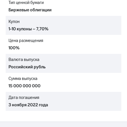
Тип ценной бумаги
МТС
Биржевые облигации
о технологиях
Купон
Достижения
1-10 купоны – 7,70%
Интервью
Цена размещения
Финансовая
100%
отчетность
Валюта выпуска
Контакты
Российский рубль
Новости
Сумма выпуска
в
регионе
15 000 000 000
м и акционерам
Дата погашения
Корпоративное
3 ноября 2022 года
управление
Корпоративный
секретарь