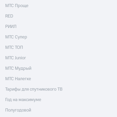
выкупа
МТС Проще
акций
Дивиденды
RED
Рынок
облигаций
РИИЛ
Описание
МТС Супер
Еврооблигации-2023
Уведомление
МТС ТОП
о
погашении
МТС Junior
именных
облигаций
Другое
МТС Мудрый
Регистратор
МТС Налегке
Реквизиты
Контакты
Тарифы для спутникового ТВ
йчивое развитие
и деловая этика
Год на максимуме
На главную
Полугодовой