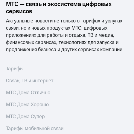
Раскрытие
МТС — связь и экосистема цифровых
информации
сервисов
Информация
акционерам
Актуальные новости не только о тарифах и услугах
Документы
связи, но и новых продуктах МТС: цифровых
ПАО
приложениях для работы и отдыха, ТВ и медиа,
"МТС"
Собрания
финансовых сервисах, технологиях для запуска и
акционеров
продвижения бизнеса и других сервисах компании
Личный
кабинет
акционера
Тарифы
Акционерный
капитал
Связь, ТВ и интернет
Контроль
и
аудит
МТС Дома Отлично
Рынок
акций
МТС Дома Хорошо
Описание
МТС Дома Супер
Программа
приобретения
Тарифы мобильной связи
Порядок