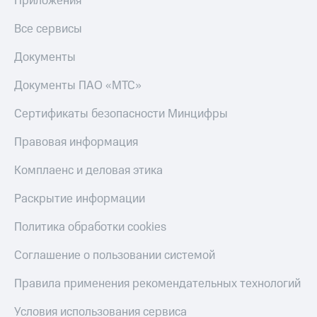
Приложения
КИОН
Скидка 30%
Все сервисы
Музыка
на связь
Документы
КИОН
С картой
Строки
МТС
Документы ПАО «МТС»
Деньги
Live
Сертификаты безопасности Минцифры
МТС
Гудок
Накопления
Правовая информация
Мой
Откладывайте
МТС
деньги
Комплаенс и деловая этика
и получайте
Все
доход 15%
Раскрытие информации
приложения
Акции
Финансы
Политика обработки cookies
Инвестиции
Условия
пополнения
Соглашение о пользовании системой
Получайте
доход
Скидка
Правила применения рекомендательных технологий
онлайн
30%
на связь
Условия использования сервиса
Страхование