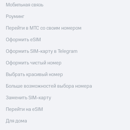
Мобильная связь
доступ
висы и подписки
к геолокации
МТС
Роуминг
Сертификаты
Premium
безопасности
Перейти в МТС со своим номером
Подписка
Всё
на гигабайты
Оформить eSIM
интернета,
под
фильмы,
рукой
Оформить SIM-карту в Telegram
музыка
в Мой МТС
и многое
Оформить чистый номер
другое
Посмотрите,
что
Выбрать красивый номер
Семейная
полезного
группа
есть
Больше возможностей выбора номера
в нашем
Скидка
приложении
на тарифы,
Заменить SIM-карту
общие
КИОН
подписки
Перейти на eSIM
и услуги,
КИОН
доступ
Для дома
Музыка
к геолокации