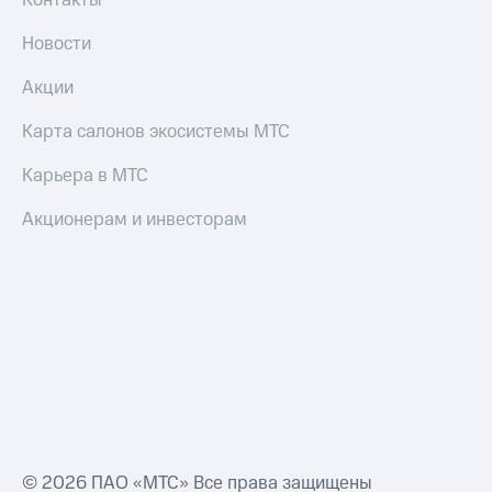
Контакты
Пополнить
номер
Новости
МТС
Акции
Настройки
автоплатежа
Карта салонов экосистемы МТС
Пополнить
Карьера в МТС
номер
другого
Акционерам и инвесторам
оператора
Оплата
интернета
и
ТВ
Переводы
с
телефона
на карту
МТС Pay
© 2026 ПАО «МТС» Все права защищены