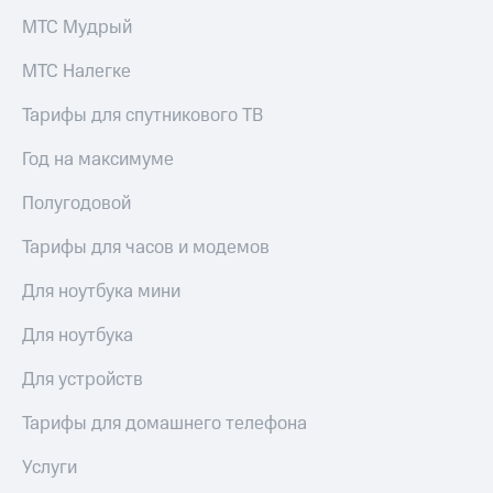
для дома
МТС Мудрый
Услуги
149 ₽/
МТС Налегке
мес
Акции
Тарифы для спутникового ТВ
МТС
Домашний
Premium
интернет
Год на максимуме
Подписка
Домашнее
на гигабайты
Полугодовой
ТВ
интернета,
фильмы,
Тарифы для часов и модемов
Спутниковое
музыка
ТВ
и многое
Для ноутбука мини
другое
Домашний
Для ноутбука
телефон
Семейная
группа
Для устройств
Перейти
в МТС
Скидка
Тарифы для домашнего телефона
со своим
на тарифы,
номером
общие
Услуги
подписки
Поддержка
и услуги,