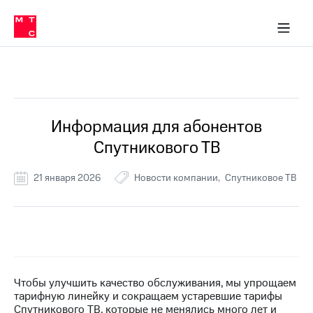
Перенести
ка 30% на связь
обильная связь
Сервисы и подписки
Интернет-магазин
Для дома
Скидка 30% на связь
Личные кабинеты
Финансы
Приложения
номер
ичные кабинеты
в МТС
Мобильная
связь
Все Новости
Тарифы
Интернет
и
ТВ
Услуги
Информация для абонентов
Спутниковое
Спутникового ТВ
ТВ
Роуминг
МТС
21 января 2026
Новости компании
Спутниковое ТВ
Деньги
Личный
кабинет
Мобильная связь
Скачать
Перенести
приложение
номер
Мой
в МТС
МТС
Акции
Чтобы улучшить качество обслуживания, мы упрощаем
Тарифы
тарифную линейку и сокращаем устаревшие тарифы
Скидка 30%
Спутникового ТВ, которые не менялись много лет и
Услуги