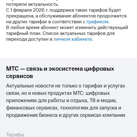
на связь
потеряли актуальность.
С 1 февраля 2026 г. поддержка таких тарифов будет
прекращена, а обслуживание абонентов продолжится
Роуминг
Тарифы
на других тарифах в соответствии с
графиком
.
RED,
В любое время абонент может изменить действующий
Семейная
РИИЛ
тарифный план. Список актуальных тарифов для
группа
и МТС
перехода доступен в
личном кабинете
.
Супер
Заказать
дешевле
SIM-
при
карту
оплате
с карты
МТС — связь и экосистема цифровых
Оформить
МТС
eSIM
Деньги
сервисов
Актуальные новости не только о тарифах и услугах
SIM-
Выберите
карта
и подключите
связи, но и новых продуктах МТС: цифровых
для
ТВ
приложениях для работы и отдыха, ТВ и медиа,
иностранцев
с выгодным
финансовых сервисах, технологиях для запуска и
тарифом
Оформить
продвижения бизнеса и других сервисах компании
чистый
Тарифы
номер
Тарифы