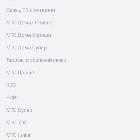
Интернет,
Выбрать
ТВ и телефон
красивый
Связь, ТВ и интернет
для дома
номер
МТС Дома Отлично
Заменить
Услуги
SIM-
МТС Дома Хорошо
карту
Личный
кабинет
МТС Дома Супер
Перейти
интернета
на
и
Тарифы мобильной связи
eSIM
ТВ
Личный
МТС Проще
Для дома
кабинет
Выберите
спутникового
и подключите
RED
ТВ
ТВ
Скачать
с выгодным
РИИЛ
приложение
тарифом
Мой
МТС Супер
МТС
Акции
Тарифы
МТС ТОП
Интернет,
ТВ и телефон
МТС Junior
Видеонаблюдение
для дома