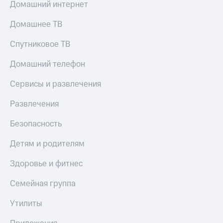
Домашний интернет
КИОН
Кино,
Строки
музыка,
Домашнее ТВ
книги
Live
и не
Спутниковое ТВ
только
Гудок
Домашний телефон
Безопасность
Мой
МТС
Сервисы и развлечения
Финансы
Все
Детям
Развлечения
приложения
и родителям
Безопасность
Инвестиции
Здоровье
и фитнес
Детям и родителям
Получайте
доход
Приложения
Здоровье и фитнес
онлайн
от МТС
Семейная группа
Страхование
Акции
Утилиты
Покупка
Приложения
полисов
КИОН
онлайн